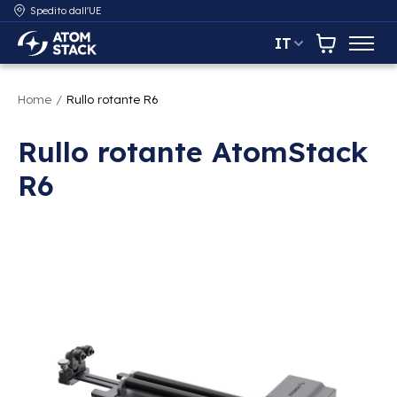
Spedito dall'UE
IT
AtomStack Europe
Carrello
Home
/
Rullo rotante R6
Rullo rotante AtomStack
R6
Presentazione delle immagini dei prodotti Articoli