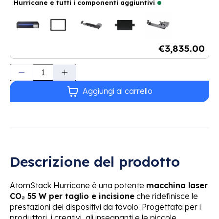
Hurricane e tutti i componenti aggiuntivi
Taglierina laser CO₂ AtomStack Hurricane
+
Base di rialzo Hurri
€3,835.00
Quantità:
Aggiungi al carrello
Descrizione del prodotto
AtomStack Hurricane è una potente
macchina laser
CO₂ 55 W per taglio e incisione
che ridefinisce le
prestazioni dei dispositivi da tavolo. Progettata per i
produttori, i creativi, gli insegnanti e le piccole