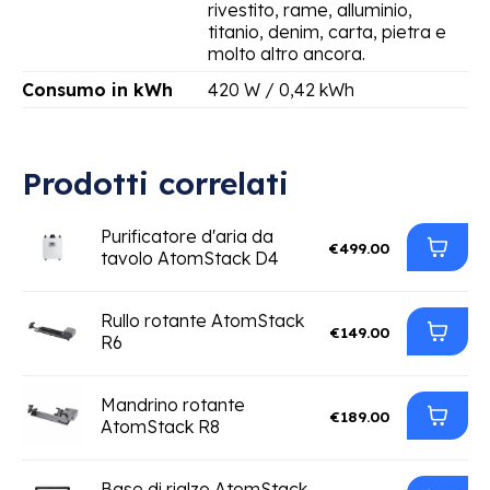
rivestito, rame, alluminio,
titanio, denim, carta, pietra e
molto altro ancora.
Consumo in kWh
420 W / 0,42 kWh
Prodotti correlati
Purificatore d'aria da
€499.00
tavolo AtomStack D4
Rullo rotante AtomStack
€149.00
R6
Mandrino rotante
€189.00
AtomStack R8
Base di rialzo AtomStack