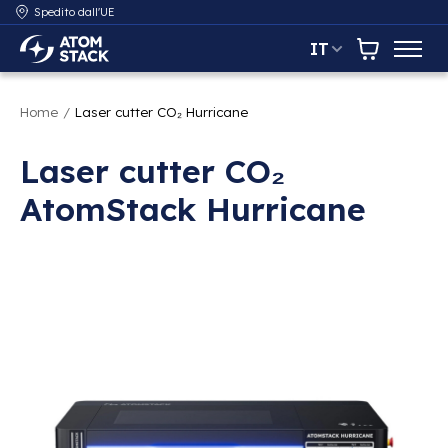
Spedito dall'UE
IT
AtomStack Europe
Carrello
Home
/
Laser cutter CO₂ Hurricane
Laser cutter CO₂
AtomStack Hurricane
Presentazione delle immagini dei prodotti Articoli