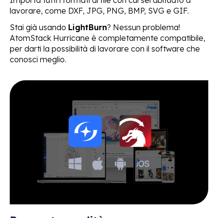
Importa tutti i formati di file con cui sei abituato a
lavorare, come DXF, JPG, PNG, BMP, SVG e GIF.
Stai già usando
LightBurn
? Nessun problema!
AtomStack Hurricane è completamente compatibile,
per darti la possibilità di lavorare con il software che
conosci meglio.