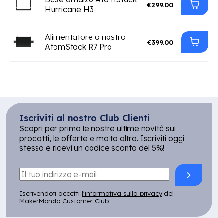
€299.00
Hurricane H3
Alimentatore a nastro
€399.00
AtomStack R7 Pro
Iscriviti al nostro Club Clienti
Scopri per primo le nostre ultime novità sui
prodotti, le offerte e molto altro. Iscriviti oggi
stesso e ricevi un codice sconto del 5%!
Iscrivendoti accetti
l'informativa sulla privacy
del
MakerMondo Customer Club.