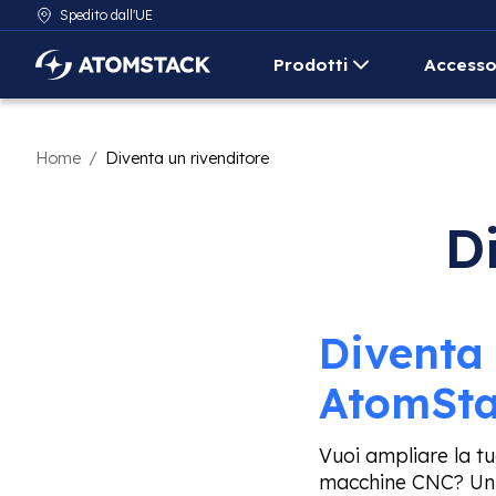
Spedito dall'UE
Prodotti
Accesso
AtomStack Europe
Home
/
Diventa un rivenditore
D
Diventa 
AtomSta
Vuoi ampliare la tu
macchine CNC? Unisc