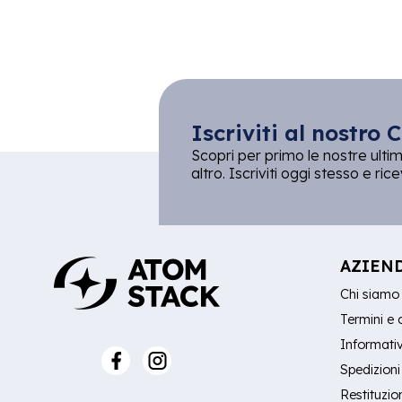
Iscriviti al nostro C
Scopri per primo le nostre ultim
altro. Iscriviti oggi stesso e ri
AZIEN
Chi siamo
Termini e 
Informativ
Spedizioni
Restituzio