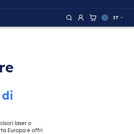
IT
re
 di
isori laser o
tta Europa e offri