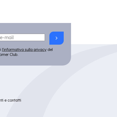
ti
l'informativa sulla privacy
del
mer Club.
i e contatti