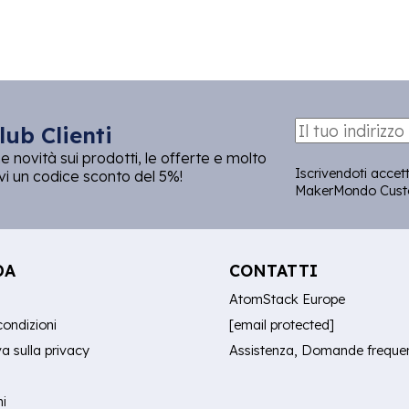
lub Clienti
e novità sui prodotti, le offerte e molto
Iscrivendoti accet
cevi un codice sconto del 5%!
MakerMondo Custo
DA
CONTATTI
AtomStack Europe
condizioni
[email protected]
a sulla privacy
Assistenza, Domande frequent
ni